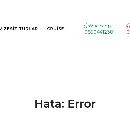
Whatsapp
VIZESIZ TURLAR
CRUISE
08504412381
0
Hata: Error