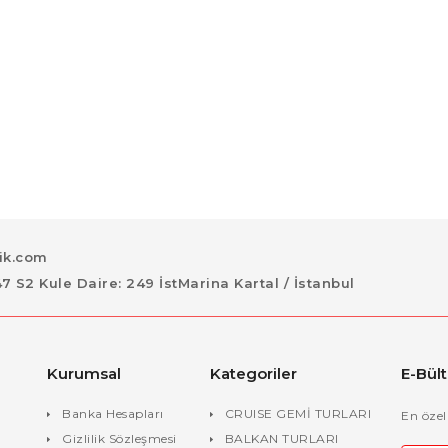
lik.com
S2 Kule Daire: 249 İstMarina Kartal / İstanbul
Kurumsal
Kategoriler
E-Bül
Banka Hesapları
CRUISE GEMİ TURLARI
En özel
Gizlilik Sözleşmesi
BALKAN TURLARI